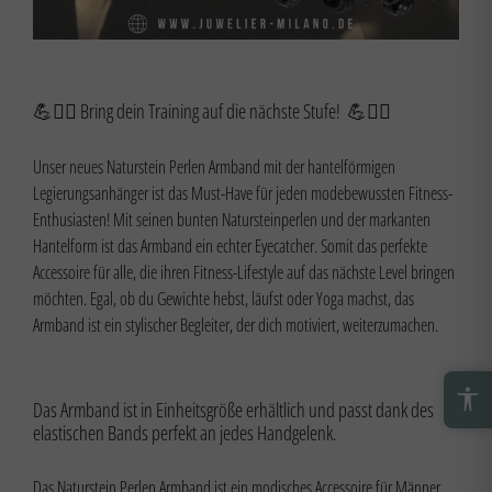
💪🏋️‍♀️ Bring dein Training auf die nächste Stufe! 💪🏋️‍♂️
Unser neues Naturstein Perlen Armband mit der hantelförmigen
Legierungsanhänger ist das Must-Have für jeden modebewussten Fitness-
Enthusiasten! Mit seinen bunten Natursteinperlen und der markanten
Hantelform ist das Armband ein echter Eyecatcher. Somit das perfekte
Accessoire für alle, die ihren Fitness-Lifestyle auf das nächste Level bringen
möchten. Egal, ob du Gewichte hebst, läufst oder Yoga machst, das
Armband ist ein stylischer Begleiter, der dich motiviert, weiterzumachen.
Das Armband ist in Einheitsgröße erhältlich und passt dank des
elastischen Bands perfekt an jedes Handgelenk.
Das Naturstein Perlen Armband ist ein modisches Accessoire für Männer