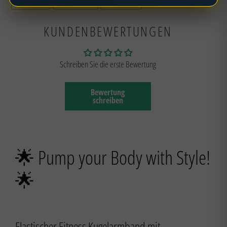
TEILEN
TWITTERN
PINNEN
FACEBOOK
TWITTER
PINTEREST
hinzugefügt
TEILEN
TWITTERN
PINNEN
KUNDENBEWERTUNGEN
Schreiben Sie die erste Bewertung
Bewertung
schreiben
🌟 Pump your Body with Style!
🌟
Elastischer Fitness Kugelarmband mit