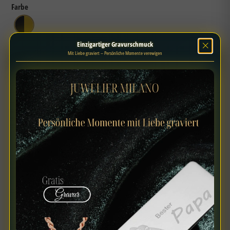
Farbe
schwarz gold
Einzigartiger Gravurschmuck
glänzend
Mit Liebe graviert – Persönliche Momente verewigen
Menge
IN DEN WARENKORB LEGEN
Voraussichtlicher Versand
Express-Gravur möglich
Mo., 10.08. – Mi., 12.08.
24–72h Fertigung