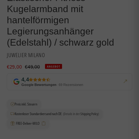
Kugelarmband mit
hantelförmigen
Legierungsanhänger
(Edelstahl) / schwarz gold
VERKÄUFER
JUWELIER MILANO
Sonderpreis
Normaler
€29,00
€49,00
ANGEBOT
Preis
4,4
Google Bewertungen
· 69 Rezensionen
Preis inkl. Steuern
Kostenloser Standardversand nach DE
(Details in der
Shipping Policy
)
FREE-Deliver-MILO