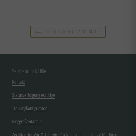
ZURÜCK ZU KUGELARMBÄNDER
Servicepoint & Hilfe
Kontakt
Statusverfolgung Aufträge
Trauringkonfigurator
Ringgrößentabelle
Zertifizierter Vor-Ort-Service
( u.A. Smart Repair To Go) für Uhren