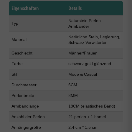
Eigenschaften
Details
Naturstein Perlen
Typ
Armbänder
Natürliche Stein, Legierung,
Material
Schwarz Verwitterten
Geschlecht
Männer/Frauen
Farbe
schwarz gold glänzend
Stil
Mode & Casual
Durchmesser
6CM
Perlenbreite
8MM
Armbandlänge
18CM (elastisches Band)
Anzahl der Perlen
21 perlen + 1 hantel
Anhängergröße
2,4 cm * 1,5 cm